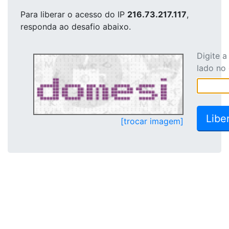
Para liberar o acesso
do IP
216.73.217.117
,
responda ao desafio abaixo.
Digite 
lado no
[trocar imagem]