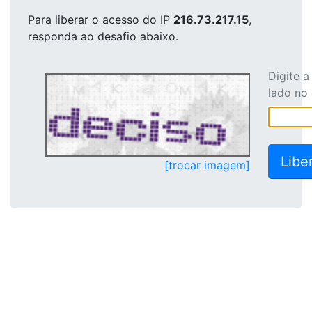
Para liberar o acesso
do IP
216.73.217.15
,
responda ao desafio abaixo.
Digite 
lado no
[trocar imagem]