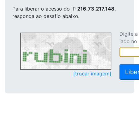
Para liberar o acesso
do IP
216.73.217.148
,
responda ao desafio abaixo.
Digite 
lado no
[trocar imagem]