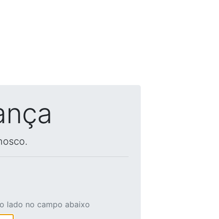
ança
nosco.
ao lado no campo abaixo