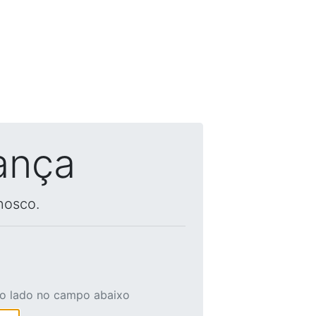
ança
nosco.
ao lado no campo abaixo