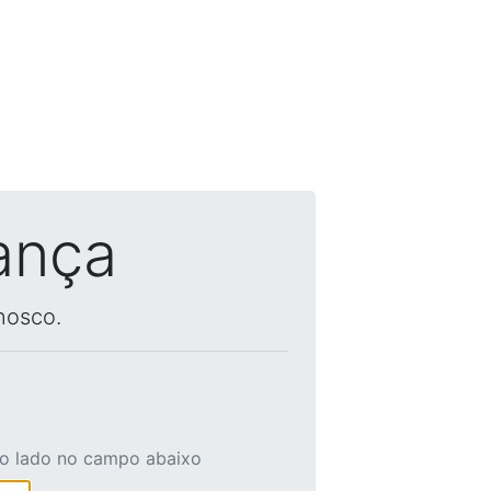
ança
nosco.
ao lado no campo abaixo