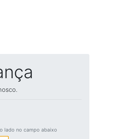
ança
nosco.
ao lado no campo abaixo